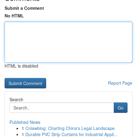
Submit a Comment
No HTML
HTML is disabled
Report Page
Search
Go
Published News
1
Cnlawblog: Charting China's Legal Landscape
1
Durable PVC Strip Curtains for Industrial Appli...