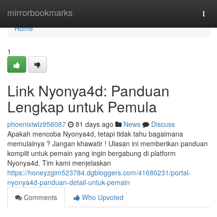
Home
mirrorbookmarks
Togg
navi
Home
1
Link Nyonya4d: Panduan
Lengkap untuk Pemula
phoenixiwlz956087
81 days ago
News
Discuss
Apakah mencoba Nyonya4d, tetapi tidak tahu bagaimana
memulainya ? Jangan khawatir ! Ulasan ini memberikan panduan
komplit untuk pemain yang ingin bergabung di platform
Nyonya4d. Tim kami menjelaskan
https://honeyzgim523784.dgbloggers.com/41680231/portal-
nyonya4d-panduan-detail-untuk-pemain
Comments
Who Upvoted