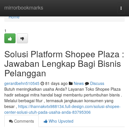
Home
mirrorbookmarks
Togg
navi
Home
1
Solusi Platform Shopee Plaza :
Jawaban Lengkap Bagi Bisnis
Pelanggan
gerardbehn510545
81 days ago
News
Discuss
Butuh meningkatkan usaha Anda? Layanan Toko Shopee Plaza
hadir sebagai mitra handal bagi membantu pertumbuhan bisnis .
Melalui berbagai fitur , termasuk jangkauan konsumen yang
besar ,
https://ihannakvtx988134.full-design.com/solusi-shopee-
center-solusi-utuh-pada-usaha-anda-83795306
Comments
Who Upvoted