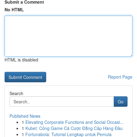
Submit a Comment
No HTML
HTML is disabled
Report Page
Search
Go
Published News
1
Elevating Corporate Functions and Social Occasi...
1
Kubet: Cổng Game Cá Cược Đẳng Cấp Hàng Đầu
1
Fortunabola: Tutorial Lengkap untuk Pemula