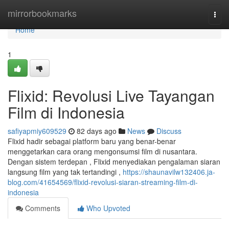
Home
mirrorbookmarks
Togg
navi
Home
1
Flixid: Revolusi Live Tayangan
Film di Indonesia
safiyapmiy609529
82 days ago
News
Discuss
Flixid hadir sebagai platform baru yang benar-benar
menggetarkan cara orang mengonsumsi film di nusantara.
Dengan sistem terdepan , Flixid menyediakan pengalaman siaran
langsung film yang tak tertandingi ,
https://shaunavilw132406.ja-
blog.com/41654569/flixid-revolusi-siaran-streaming-film-di-
indonesia
Comments
Who Upvoted