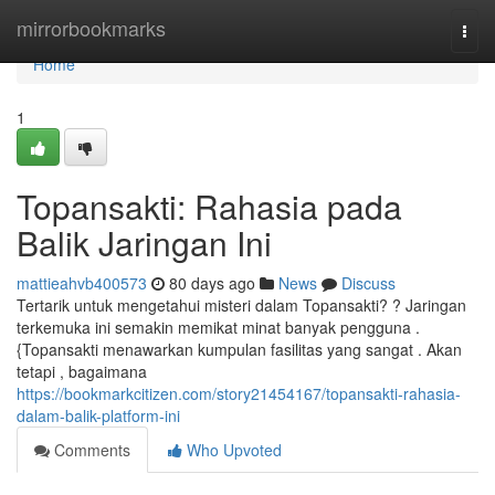
Home
mirrorbookmarks
Togg
navi
Home
1
Topansakti: Rahasia pada
Balik Jaringan Ini
mattieahvb400573
80 days ago
News
Discuss
Tertarik untuk mengetahui misteri dalam Topansakti? ? Jaringan
terkemuka ini semakin memikat minat banyak pengguna .
{Topansakti menawarkan kumpulan fasilitas yang sangat . Akan
tetapi , bagaimana
https://bookmarkcitizen.com/story21454167/topansakti-rahasia-
dalam-balik-platform-ini
Comments
Who Upvoted