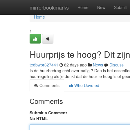
Home
mirrorbookmarks
Home
New
Submit
Home
1
Huurprijs te hoog? Dit zij
tedbwbr627441
82 days ago
News
Discuss
Is de huurbedrag echt overmatig ? Dan is het essenti
huurregeling als je denkt dat de huur te hoog is of g
Comments
Who Upvoted
Comments
Submit a Comment
No HTML