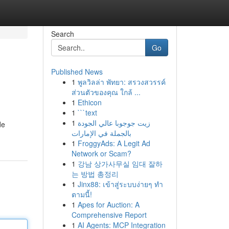
Search
Go
Published News
1
พูลวิลล่า พัทยา: สรวงสวรรค์
ส่วนตัวของคุณ ใกล้ ...
1
Ethicon
1
```text
1
زيت جوجوبا عالي الجودة
de
بالجملة في الإمارات
1
FroggyAds: A Legit Ad
Network or Scam?
1
강남 상가사무실 임대 잘하
는 방법 총정리
1
Jinx88: เข้าสู่ระบบง่ายๆ ทำ
ตามนี้!
1
Apes for Auction: A
Comprehensive Report
1
AI Agents: MCP Integration