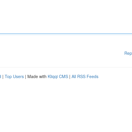
Rep
d
|
Top Users
| Made with
Kliqqi CMS
|
All RSS Feeds