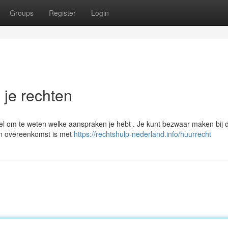
Groups
Register
Login
n je rechten
eel om te weten welke aanspraken je hebt . Je kunt bezwaar maken bij 
een overeenkomst is met
https://rechtshulp-nederland.info/huurrecht