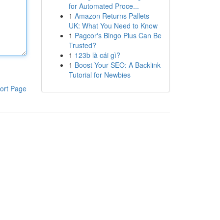
for Automated Proce...
1
Amazon Returns Pallets
UK: What You Need to Know
1
Pagcor's Bingo Plus Can Be
Trusted?
1
123b là cái gì?
1
Boost Your SEO: A Backlink
Tutorial for Newbies
ort Page