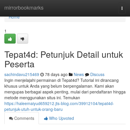
Home
mirrorbookmarks
Togg
navi
Home
1
Tepat4d: Petunjuk Detail untuk
Peserta
sachindavu215469
78 days ago
News
Discuss
Ingin menjelajahi permainan di Tepat4d? Tutorial ini dirancang
khusus untuk Anda yang belum berpengalaman. Kami akan
mengupas berbagai aspek penting, mulai dari pendaftaran hingga
metode menggunakan situs ini. Temukan
https://haleemaiyud659212.jts-blog.com/39912104/tepat4d-
petunjuk-utuh-untuk-orang-baru
Comments
Who Upvoted