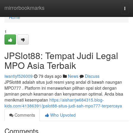
Home
mirrorbookmarks
Togg
navi
Home
1
JPSlot88: Tempat Judi Legal
MPO Asia Terbaik
iwantiyf526009
79 days ago
News
Discuss
JPSlot88 adalah situs judi resmi yang andal di bawah naungan
MPO777 . Platform ini menawarkan pilihan opsi slot dengan
jaminan penuh keamanan dan kenyamanan optimal. Anda bisa
menikmati kesempatan
https://aisharrjw684315.blog-
kids.com/41386391/jpslot88-situs-judi-sah-mpo777-terpercaya
Comments
Who Upvoted
Comments