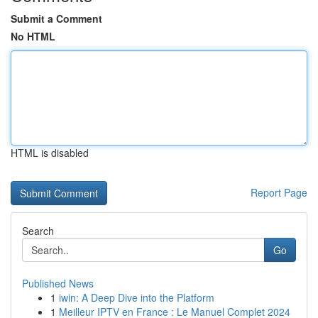
Submit a Comment
No HTML
HTML is disabled
Report Page
Search
Go
Published News
1
iwin: A Deep Dive into the Platform
1
Meilleur IPTV en France : Le Manuel Complet 2024