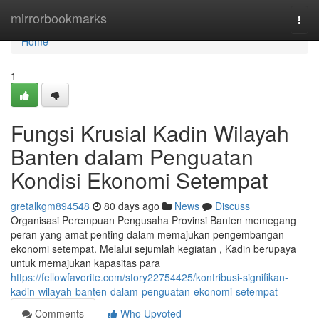
Home
mirrorbookmarks
Togg
navi
Home
1
Fungsi Krusial Kadin Wilayah
Banten dalam Penguatan
Kondisi Ekonomi Setempat
gretalkgm894548
80 days ago
News
Discuss
Organisasi Perempuan Pengusaha Provinsi Banten memegang
peran yang amat penting dalam memajukan pengembangan
ekonomi setempat. Melalui sejumlah kegiatan , Kadin berupaya
untuk memajukan kapasitas para
https://fellowfavorite.com/story22754425/kontribusi-signifikan-
kadin-wilayah-banten-dalam-penguatan-ekonomi-setempat
Comments
Who Upvoted