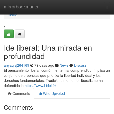
Home
mirrorbookmarks
Togg
navi
Home
1
Ide liberal: Una mirada en
profundidad
anyaqlsj264169
79 days ago
News
Discuss
El pensamiento liberal, comúnmente mal comprendido, implica un
conjunto de creencias que prioriza la libertad individual y los
derechos fundamentales. Tradicionalmente , el liberalismo ha
defendido la
https://www.l-idel.fr/
Comments
Who Upvoted
Comments