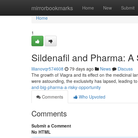
Home
mirrorbookmarks
Home
New
Submit
Home
1
Sildenafil and Pharma: A 
lilianovqr574608
79 days ago
News
Discuss
The growth of Viagra and its effect on the medicinal lan
were astounding, the exclusivity has lapsed, leading t
and-big-pharma-a-risky-opportunity
Comments
Who Upvoted
Comments
Submit a Comment
No HTML