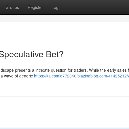
Groups
Register
Login
Speculative Bet?
dscape presents a intricate question for traders. While the early sales 
o a wave of generic
https://kalesmjg772346.blazingblog.com/41425212/v