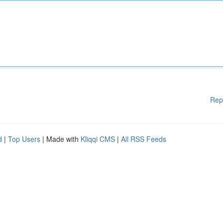
Rep
d
|
Top Users
| Made with
Kliqqi CMS
|
All RSS Feeds