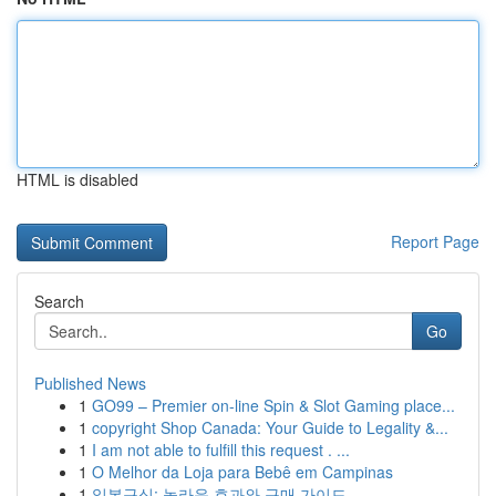
HTML is disabled
Report Page
Search
Go
Published News
1
GO99 – Premier on-line Spin & Slot Gaming place...
1
copyright Shop Canada: Your Guide to Legality &...
1
I am not able to fulfill this request . ...
1
O Melhor da Loja para Bebê em Campinas
1
일본구심: 놀라운 효과와 구매 가이드