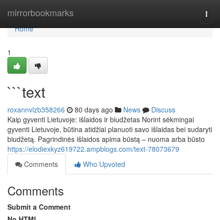
Home
mirrorbookmarks
Togg
navi
Home
1
```text
roxannvlzb358266
80 days ago
News
Discuss
Kaip gyventi Lietuvoje: išlaidos ir biudžetas Norint sėkmingai
gyventi Lietuvoje, būtina atidžiai planuoti savo išlaidas bei sudaryti
biudžetą. Pagrindinės išlaidos apima būstą – nuoma arba būsto
https://elodiexkyz619722.ampblogs.com/text-78073679
Comments
Who Upvoted
Comments
Submit a Comment
No HTML