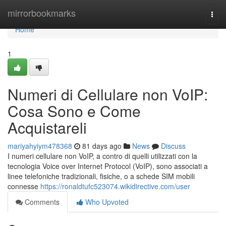
Home
mirrorbookmarks
Togg
navi
Home
1
Numeri di Cellulare non VoIP:
Cosa Sono e Come
Acquistareli
mariyahyiym478368
81 days ago
News
Discuss
I numeri cellulare non VoIP, a contro di quelli utilizzati con la
tecnologia Voice over Internet Protocol (VoIP), sono associati a
linee telefoniche tradizionali, fisiche, o a schede SIM mobili
connesse
https://ronaldtufc523074.wikidirective.com/user
Comments
Who Upvoted