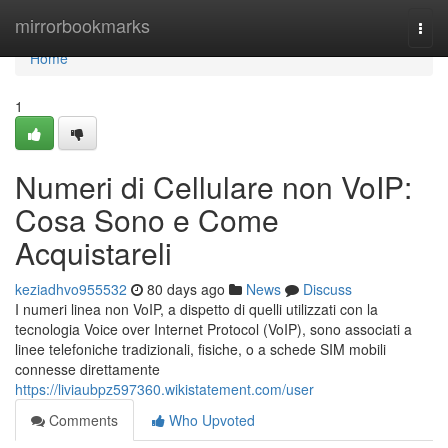
Home
mirrorbookmarks
Togg
navi
Home
1
Numeri di Cellulare non VoIP:
Cosa Sono e Come
Acquistareli
keziadhvo955532
80 days ago
News
Discuss
I numeri linea non VoIP, a dispetto di quelli utilizzati con la
tecnologia Voice over Internet Protocol (VoIP), sono associati a
linee telefoniche tradizionali, fisiche, o a schede SIM mobili
connesse direttamente
https://liviaubpz597360.wikistatement.com/user
Comments
Who Upvoted