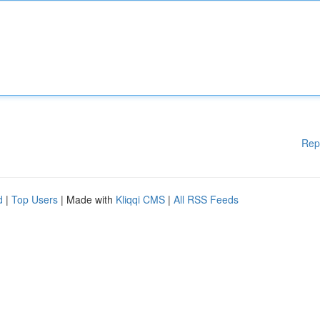
Rep
d
|
Top Users
| Made with
Kliqqi CMS
|
All RSS Feeds