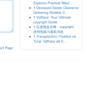
Explores Practical Ways ...
1
Deceased Estate Clearance
Delivering Reliable C...
1
VidSave: Your Ultimate
copyright Guide
1
百度网盘官网：copyright、
使用指南与最新消息
1
Transplantimi i Flokëve në
Turqi: Gjithçka që D...
ort Page