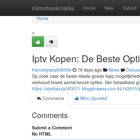
Home
mirrorbookmarks
Home
New
Submit
Home
1
Iptv Kopen: De Beste Opt
francesyqoq934094
79 days ago
News
Discus
Op zoek naar de beste ideale goede topp mogelijkhede
veelvoud breed aantal keuze opties. Van betaalbare g
https://alyshasxjs383071.blogginaway.com/42162615/i
Comments
Who Upvoted
Comments
Submit a Comment
No HTML