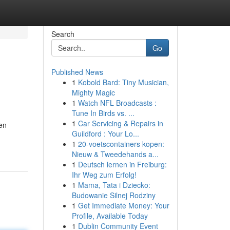
Search
Go
Published News
1
Kobold Bard: Tiny Musician,
Mighty Magic
1
Watch NFL Broadcasts :
Tune In Birds vs. ...
1
Car Servicing & Repairs in
en
Guildford : Your Lo...
1
20-voetscontainers kopen:
Nieuw & Tweedehands a...
1
Deutsch lernen in Freiburg:
Ihr Weg zum Erfolg!
1
Mama, Tata i Dziecko:
Budowanie Silnej Rodziny
1
Get Immediate Money: Your
Profile, Available Today
1
Dublin Community Event