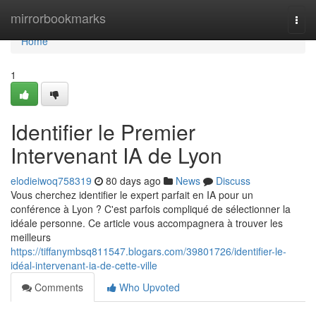
Home
mirrorbookmarks
Togg
navi
Home
1
Identifier le Premier
Intervenant IA de Lyon
elodieiwoq758319
80 days ago
News
Discuss
Vous cherchez identifier le expert parfait en IA pour un
conférence à Lyon ? C'est parfois compliqué de sélectionner la
idéale personne. Ce article vous accompagnera à trouver les
meilleurs
https://tiffanymbsq811547.blogars.com/39801726/identifier-le-
idéal-intervenant-ia-de-cette-ville
Comments
Who Upvoted