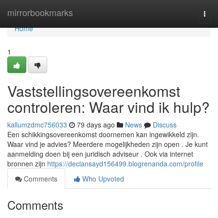
Home
mirrorbookmarks
Togg
navi
Home
1
Vaststellingsovereenkomst
controleren: Waar vind ik hulp?
kallumzdmc756033
79 days ago
News
Discuss
Een schikkingsovereenkomst doornemen kan ingewikkeld zijn.
Waar vind je advies? Meerdere mogelijkheden zijn open . Je kunt
aanmelding doen bij een juridisch adviseur . Ook via internet
bronnen zijn
https://declansayd156499.blogrenanda.com/profile
Comments
Who Upvoted
Comments