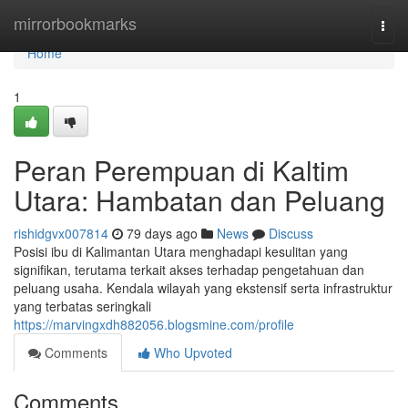
Home
mirrorbookmarks
Togg
navi
Home
1
Peran Perempuan di Kaltim
Utara: Hambatan dan Peluang
rishidgvx007814
79 days ago
News
Discuss
Posisi ibu di Kalimantan Utara menghadapi kesulitan yang
signifikan, terutama terkait akses terhadap pengetahuan dan
peluang usaha. Kendala wilayah yang ekstensif serta infrastruktur
yang terbatas seringkali
https://marvingxdh882056.blogsmine.com/profile
Comments
Who Upvoted
Comments