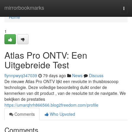
Home
mirrorbookmarks
Togg
navi
Home
1
Atlas Pro ONTV: Een
Uitgebreide Test
flynnpwyq347039
79 days ago
News
Discuss
De nieuwe Atlas Pro ONTV lijkt een revolutie in thuisbioscoop
technologie. Deze volledige beoordeling duikt onder de
kenmerken van dit product , van de resolutie tot de navigatie. We
bekijken de prestaties
https://umarqhrh866566.blog2freedom.com/profile
Comments
Who Upvoted
Comments