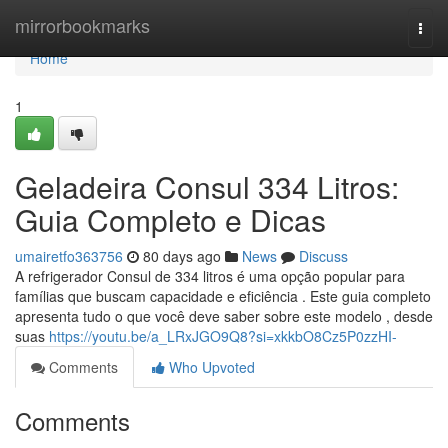
Home
mirrorbookmarks
Togg
navi
Home
1
Geladeira Consul 334 Litros:
Guia Completo e Dicas
umairetfo363756
80 days ago
News
Discuss
A refrigerador Consul de 334 litros é uma opção popular para
famílias que buscam capacidade e eficiência . Este guia completo
apresenta tudo o que você deve saber sobre este modelo , desde
suas
https://youtu.be/a_LRxJGO9Q8?si=xkkbO8Cz5P0zzHI-
Comments
Who Upvoted
Comments