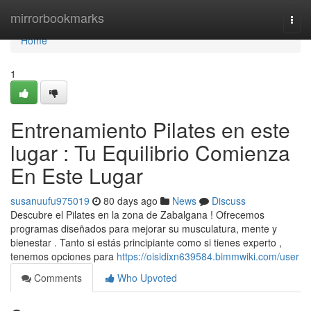
Home
mirrorbookmarks
Togg
navi
Home
1
Entrenamiento Pilates en este
lugar : Tu Equilibrio Comienza
En Este Lugar
susanuufu975019
80 days ago
News
Discuss
Descubre el Pilates en la zona de Zabalgana ! Ofrecemos
programas diseñados para mejorar su musculatura, mente y
bienestar . Tanto si estás principiante como si tienes experto ,
tenemos opciones para
https://oisidixn639584.bimmwiki.com/user
Comments
Who Upvoted