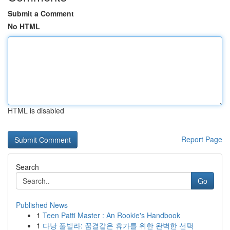
Submit a Comment
No HTML
HTML is disabled
Report Page
Search
Go
Published News
1
Teen Patti Master : An Rookie's Handbook
1
다낭 풀빌라: 꿈결같은 휴가를 위한 완벽한 선택