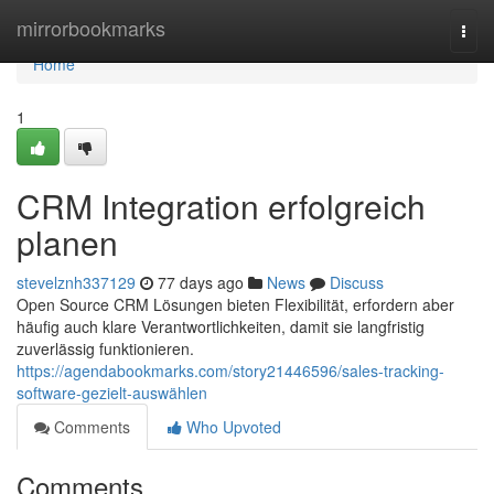
Home
mirrorbookmarks
Togg
navi
Home
1
CRM Integration erfolgreich
planen
stevelznh337129
77 days ago
News
Discuss
Open Source CRM Lösungen bieten Flexibilität, erfordern aber
häufig auch klare Verantwortlichkeiten, damit sie langfristig
zuverlässig funktionieren.
https://agendabookmarks.com/story21446596/sales-tracking-
software-gezielt-auswählen
Comments
Who Upvoted
Comments