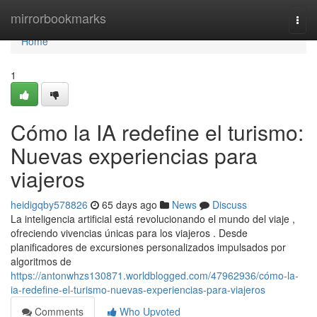
Home
mirrorbookmarks
Togg
navi
Home
1
Cómo la IA redefine el turismo:
Nuevas experiencias para
viajeros
heidigqby578826
65 days ago
News
Discuss
La inteligencia artificial está revolucionando el mundo del viaje ,
ofreciendo vivencias únicas para los viajeros . Desde
planificadores de excursiones personalizados impulsados por
algoritmos de
https://antonwhzs130871.worldblogged.com/47962936/cómo-la-
ia-redefine-el-turismo-nuevas-experiencias-para-viajeros
Comments
Who Upvoted