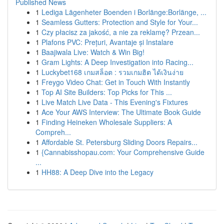
Published News
1
Lediga Lägenheter Boenden i Borlänge:Borlänge, ...
1
Seamless Gutters: Protection and Style for Your...
1
Czy płacisz za jakość, a nie za reklamę? Przean...
1
Plafons PVC: Prețuri, Avantaje și Instalare
1
Baajiwala Live: Watch & Win Big!
1
Gram Lights: A Deep Investigation into Racing...
1
Luckybet168 เกมสล็อต : รวมเกมฮิต ได้เงินง่าย
1
Freygo Video Chat: Get in Touch With Instantly
1
Top AI Site Builders: Top Picks for This ...
1
Live Match Live Data - This Evening's Fixtures
1
Ace Your AWS Interview: The Ultimate Book Guide
1
Finding Heineken Wholesale Suppliers: A
Compreh...
1
Affordable St. Petersburg Sliding Doors Repairs...
1
{Cannabisshopau.com: Your Comprehensive Guide
...
1
HH88: A Deep Dive into the Legacy