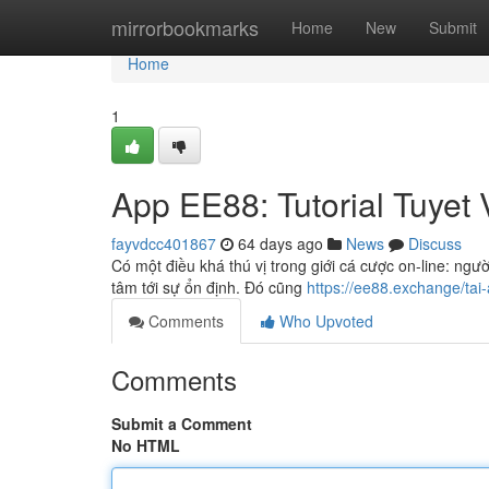
Home
mirrorbookmarks
Home
New
Submit
Home
1
App EE88: Tutorial Tuyet
fayvdcc401867
64 days ago
News
Discuss
Có một điều khá thú vị trong giới cá cược on-line: ngườ
tâm tới sự ổn định. Đó cũng
https://ee88.exchange/tai
Comments
Who Upvoted
Comments
Submit a Comment
No HTML