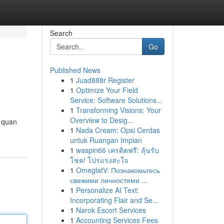
Search
Go
Published News
1
Juad888r Register
1
Optimize Your Field
Service: Software Solutions...
1
Transforming Visions: Your
Overview to Desig...
i quan
1
Nada Cream: Opsi Cerdas
untuk Ruangan Impian
1
waspin66 เครดิตฟรี: ลุ้นรับ
โชค! โปรแรงสะใจ
1
OmeglatV: Познакомьтесь
свежими личностями ...
1
Personalize AI Text:
Incorporating Flair and Se...
1
Narok Escort Services
1
Accounting Services Fees