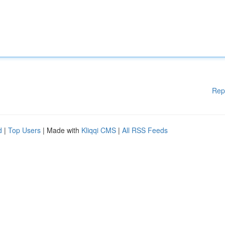
Rep
d
|
Top Users
| Made with
Kliqqi CMS
|
All RSS Feeds