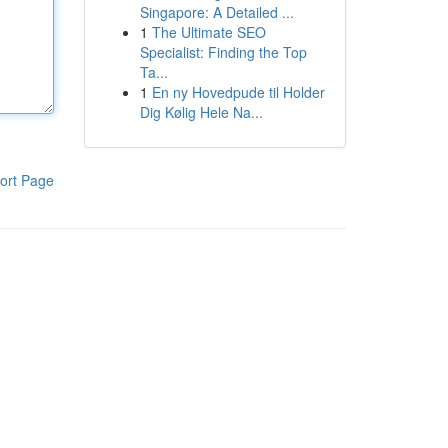
Singapore: A Detailed ...
1
The Ultimate SEO
Specialist: Finding the Top
Ta...
1
En ny Hovedpude til Holder
Dig Kølig Hele Na...
ort Page