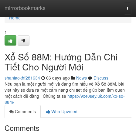
Home
mirrorbookmarks
Togg
navi
Home
1
Xổ Số 88M: Hướng Dẫn Chi
Tiết Cho Người Mới
shaniaokhf281634
66 days ago
News
Discuss
Nếu bạn là một người mới và đang tìm hiểu về Xổ Số 88M, bài
viết này sẽ đưa ra một cẩm nang chi tiết để giúp bạn làm quen
một cách dễ dàng . Chúng ta sẽ
https://9x40sey.uk.com/xo-so-
88m/
Comments
Who Upvoted
Comments