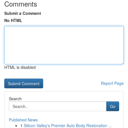
Comments
Submit a Comment
No HTML
HTML is disabled
Report Page
Search
Go
Published News
1
Silicon Valley's Premier Auto Body Restoration ...