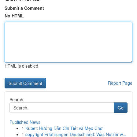
Submit a Comment
No HTML
HTML is disabled
Report Page
Search
Go
Published News
1
Kubet: Hướng Dẫn Chi Tiết và Mẹo Chơi
1
copyright Erfahrungen Deutschland: Was Nutzer w...