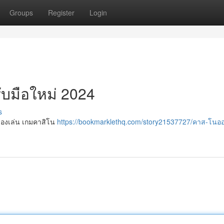
Groups
Register
Login
ับมือใหม่ 2024
s
ะ ลองเล่น เกมคาสิโน
https://bookmarklethq.com/story21537727/คาส-โน