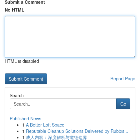
Submit a Comment
No HTML
HTML is disabled
Report Page
Search
Go
Published News
1
A Better Loft Space
1
Reputable Cleanup Solutions Delivered by Rubbis...
1
成人内容：深度解析与道德边界