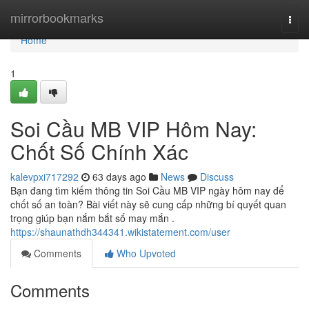
Home
mirrorbookmarks
Togg
navi
Home
1
Soi Cầu MB VIP Hôm Nay:
Chốt Số Chính Xác
kalevpxi717292
63 days ago
News
Discuss
Bạn đang tìm kiếm thông tin Soi Cầu MB VIP ngày hôm nay để
chốt số an toàn? Bài viết này sẽ cung cấp những bí quyết quan
trọng giúp bạn nắm bắt số may mắn .
https://shaunathdh344341.wikistatement.com/user
Comments
Who Upvoted
Comments