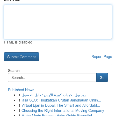
HTML is disabled
Report Page
Search
Go
Published News
1
ريد بول بكميات كبيرة الأردن : دليل الحصول ...
1
jasa SEO: Tingkatkan Urutan Jangkauan Onlin...
1
Virtual Ejari in Dubai: The Smart and Affordabl...
1
Choosing the Right International Moving Company
1
Muha Meds France : Votre Guide Essentiel