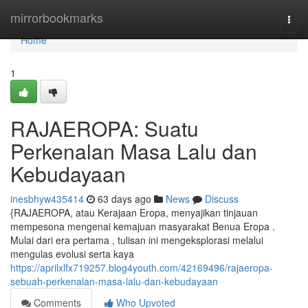
Home
mirrorbookmarks
Togg
navi
Home
1
RAJAEROPA: Suatu
Perkenalan Masa Lalu dan
Kebudayaan
inesbhyw435414
63 days ago
News
Discuss
{RAJAEROPA, atau Kerajaan Eropa, menyajikan tinjauan
mempesona mengenai kemajuan masyarakat Benua Eropa .
Mulai dari era pertama , tulisan ini mengeksplorasi melalui
mengulas evolusi serta kaya
https://aprilxlfx719257.blog4youth.com/42169496/rajaeropa-
sebuah-perkenalan-masa-lalu-dan-kebudayaan
Comments
Who Upvoted