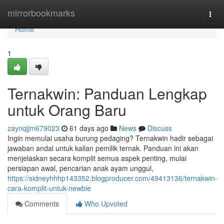
Home
mirrorbookmarks
Togg
navi
Home
1
Ternakwin: Panduan Lengkap
untuk Orang Baru
zaynqjjm679023
61 days ago
News
Discuss
Ingin memulai usaha burung pedaging? Ternakwin hadir sebagai
jawaban andal untuk kalian pemilik ternak. Panduan ini akan
menjelaskan secara komplit semua aspek penting, mulai
persiapan awal, pencarian anak ayam unggul,
https://sidneyhhhp143352.blogproducer.com/49413136/ternakwin-
cara-komplit-untuk-newbie
Comments
Who Upvoted