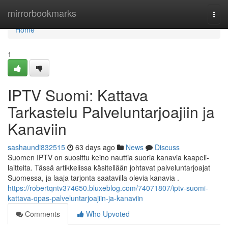
Home
mirrorbookmarks
Togg
navi
Home
1
IPTV Suomi: Kattava
Tarkastelu Palveluntarjoajiin ja
Kanaviin
sashaundi832515
63 days ago
News
Discuss
Suomen IPTV on suosittu keino nauttia suoria kanavia kaapeli-
laitteita. Tässä artikkelissa käsitellään johtavat palveluntarjoajat
Suomessa, ja laaja tarjonta saatavilla olevia kanavia .
https://robertqntv374650.bluxeblog.com/74071807/iptv-suomi-
kattava-opas-palveluntarjoajiin-ja-kanaviin
Comments
Who Upvoted