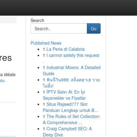
Search
Go
Published News
1
La Perla di Calabria
res
1
I cannot satisfy this request
.
1
Industrial Mixers: A Detailed
Guide
a idéale
1
ฟันนี่วิน888: สล็อตฮาเฮ รวย
tv-
ไม่ยั้ง!
1
İPTV Satın Al: En İyi
Seçenekler ve Fiyatlar
1
Situs Rajawd777 Slot
Panduan Lengkap untuk B...
1
The Rules of Set Collection:
A Comprehensive ...
1
Craig Campbell SEO: A
Deep Dive