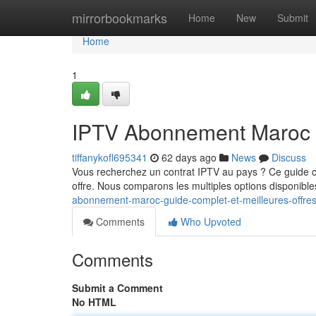
Home
mirrorbookmarks
Home
New
Submit
Home
1
IPTV Abonnement Maroc : 
tiffanykofl695341
62 days ago
News
Discuss
Vous recherchez un contrat IPTV au pays ? Ce guide co
offre. Nous comparons les multiples options disponibles 
abonnement-maroc-guide-complet-et-meilleures-offre
Comments
Who Upvoted
Comments
Submit a Comment
No HTML