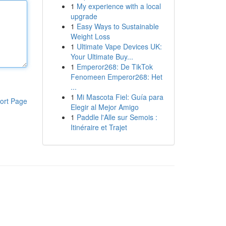
1
My experience with a local
upgrade
1
Easy Ways to Sustainable
Weight Loss
1
Ultimate Vape Devices UK:
Your Ultimate Buy...
1
Emperor268: De TikTok
Fenomeen Emperor268: Het
...
1
Mi Mascota Fiel: Guía para
ort Page
Elegir al Mejor Amigo
1
Paddle l'Alle sur Semois :
Itinéraire et Trajet