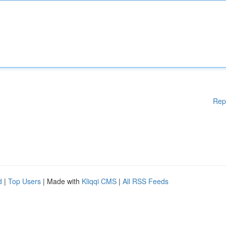
Rep
d
|
Top Users
| Made with
Kliqqi CMS
|
All RSS Feeds