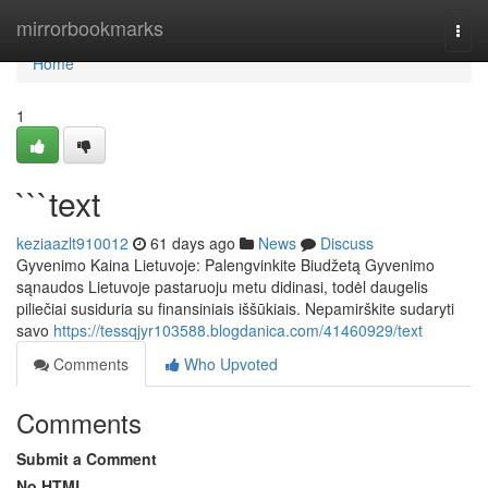
Home
mirrorbookmarks
Togg
navi
Home
1
```text
keziaazlt910012
61 days ago
News
Discuss
Gyvenimo Kaina Lietuvoje: Palengvinkite Biudžetą Gyvenimo
sąnaudos Lietuvoje pastaruoju metu didinasi, todėl daugelis
piliečiai susiduria su finansiniais iššūkiais. Nepamirškite sudaryti
savo
https://tessqjyr103588.blogdanica.com/41460929/text
Comments
Who Upvoted
Comments
Submit a Comment
No HTML