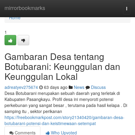
Home
mirrorbookmarks
Togg
navi
Home
1
Gambaran Desa tentang
Botubarani: Keunggulan dan
Keunggulan Lokal
adreatyev275674
63 days ago
News
Discuss
Desa Botubarani merupakan sebuah daerah yang terletak di
Kabupaten Pasangkayu. Profil desa ini menyoroti potensi
perkebunan yang sangat besar , terutama pada hasil kelapa . Di
samping itu , sektor perikanan
https://freebookmarkpost.com/story21340420/gambaran-desa-
botubarani-potensi-dan-keistimewaan-setempat
Comments
Who Upvoted