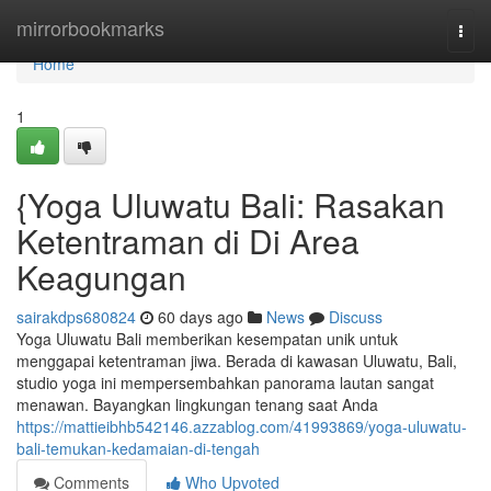
Home
mirrorbookmarks
Togg
navi
Home
1
{Yoga Uluwatu Bali: Rasakan
Ketentraman di Di Area
Keagungan
sairakdps680824
60 days ago
News
Discuss
Yoga Uluwatu Bali memberikan kesempatan unik untuk
menggapai ketentraman jiwa. Berada di kawasan Uluwatu, Bali,
studio yoga ini mempersembahkan panorama lautan sangat
menawan. Bayangkan lingkungan tenang saat Anda
https://mattieibhb542146.azzablog.com/41993869/yoga-uluwatu-
bali-temukan-kedamaian-di-tengah
Comments
Who Upvoted