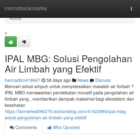
Home
mirrorbookmarks
Togg
navi
Home
1
IPAL MBG: Solusi Pengolahan
Air Limbah yang Efektif
hannadlcn418667
58 days ago
News
Discuss
Mencari solusi ampuh untuk menyelesaikan masalah air limbah ?
IPAL MBG menawarkan pendekatan inovatif pada pengolahan air
limbah yang , memberikan dampak maksimal bagi ekosistem dan
kesehatan
https://fanniefesl096275.techionblog.com/41922980/ipal-mbg-
solusi-pengolahan-air-limbah-yang-efektif
Comments
Who Upvoted