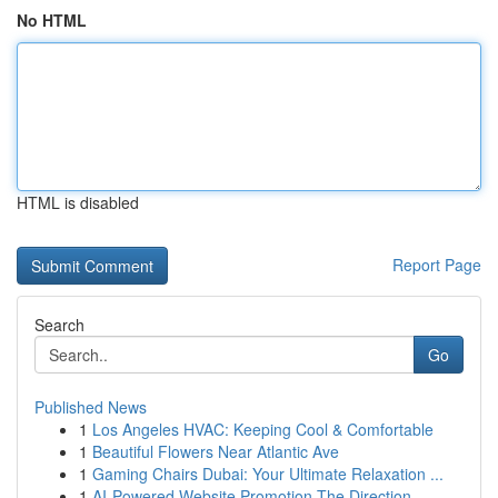
No HTML
HTML is disabled
Report Page
Search
Go
Published News
1
Los Angeles HVAC: Keeping Cool & Comfortable
1
Beautiful Flowers Near Atlantic Ave
1
Gaming Chairs Dubai: Your Ultimate Relaxation ...
1
AI-Powered Website Promotion The Direction ...