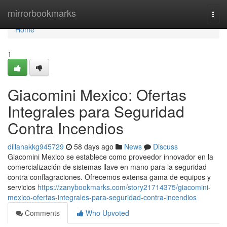
Home
mirrorbookmarks
Togg
navi
Home
1
Giacomini Mexico: Ofertas
Integrales para Seguridad
Contra Incendios
dillanakkg945729
58 days ago
News
Discuss
Giacomini Mexico se establece como proveedor innovador en la
comercialización de sistemas llave en mano para la seguridad
contra conflagraciones. Ofrecemos extensa gama de equipos y
servicios
https://zanybookmarks.com/story21714375/giacomini-
mexico-ofertas-integrales-para-seguridad-contra-incendios
Comments
Who Upvoted