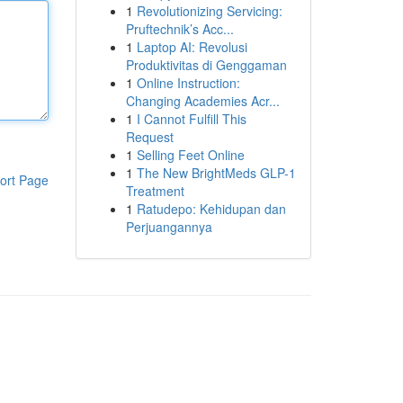
1
Revolutionizing Servicing:
Pruftechnik’s Acc...
1
Laptop AI: Revolusi
Produktivitas di Genggaman
1
Online Instruction:
Changing Academies Acr...
1
I Cannot Fulfill This
Request
1
Selling Feet Online
1
The New BrightMeds GLP-1
ort Page
Treatment
1
Ratudepo: Kehidupan dan
Perjuangannya