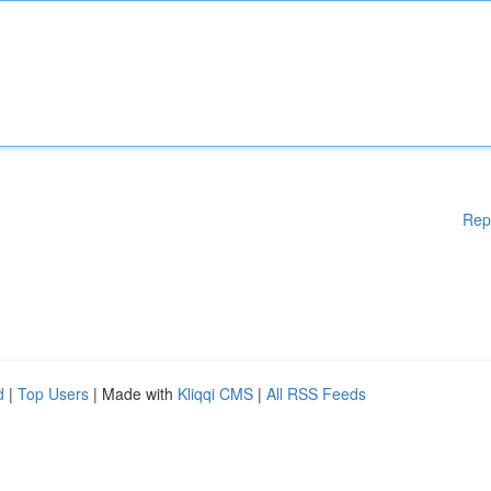
Rep
d
|
Top Users
| Made with
Kliqqi CMS
|
All RSS Feeds