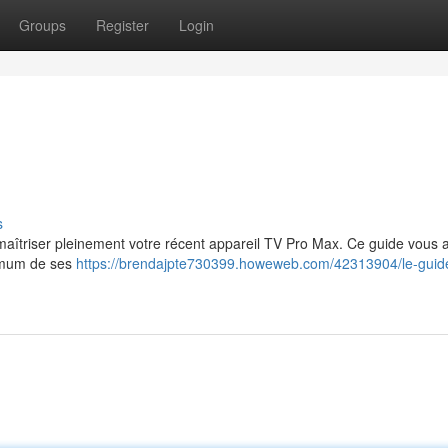
Groups
Register
Login
s
 maîtriser pleinement votre récent appareil TV Pro Max. Ce guide vous 
ximum de ses
https://brendajpte730399.howeweb.com/42313904/le-guid