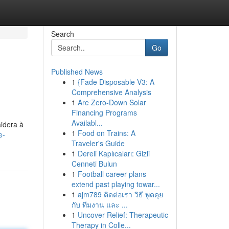
Search
Go
Published News
1
{Fade Disposable V3: A
Comprehensive Analysis
1
Are Zero-Down Solar
Financing Programs
Availabl...
aidera à
1
Food on Trains: A
e-
Traveler's Guide
1
Dereli Kaplıcaları: Gizli
Cenneti Bulun
1
Football career plans
extend past playing towar...
1
ajm789 ติดต่อเรา วิธี พูดคุย
กับ ทีมงาน และ ...
1
Uncover Relief: Therapeutic
Therapy in Colle...