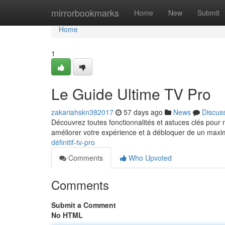
Home
mirrorbookmarks
Home
New
Submit
Home
1
Le Guide Ultime TV Pro
zakariahskn382017
57 days ago
News
Discus
Découvrez toutes fonctionnalités et astuces clés pour
améliorer votre expérience et à débloquer de un ma
définitif-tv-pro
Comments
Who Upvoted
Comments
Submit a Comment
No HTML