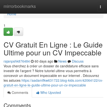
Home
mirrorbookmarks
Togg
navi
Home
1
CV Gratuit En Ligne : Le Guide
Ultime pour un CV Impeccable
rajanpshk876484
60 days ago
News
Discuss
Vous cherchez à créer un dossier de candidature efficace sans
investir de l'argent ? Notre tutoriel ultime vous permettra à
concevoir un document impeccable en sur internet . Découvrez
les astuces
https://aadamlfkw631722.blog-kids.com/42064122/cv-
gratuit-en-ligne-le-guide-ultime-pour-un-cv-impeccable
Comments
Who Upvoted
Comments