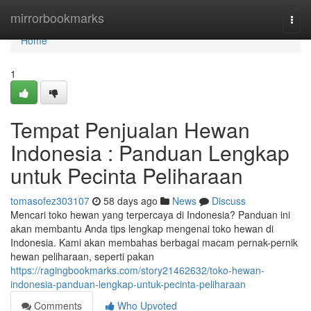
Home
mirrorbookmarks
Togg
navi
Home
1
Tempat Penjualan Hewan
Indonesia : Panduan Lengkap
untuk Pecinta Peliharaan
tomasofez303107
58 days ago
News
Discuss
Mencari toko hewan yang terpercaya di Indonesia? Panduan ini
akan membantu Anda tips lengkap mengenai toko hewan di
Indonesia. Kami akan membahas berbagai macam pernak-pernik
hewan peliharaan, seperti pakan
https://ragingbookmarks.com/story21462632/toko-hewan-
indonesia-panduan-lengkap-untuk-pecinta-peliharaan
Comments
Who Upvoted