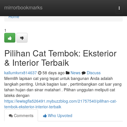
Home
mirrorbookmarks
Togg
navi
Home
1
Pilihan Cat Tembok: Eksterior
& Interior Terbaik
kallumkvrx814637
58 days ago
News
Discuss
Memilih lapisan cat yang tepat untuk bangunan Anda adalah
langkah penting. Untuk bagian luar , pertimbangkan cat luar yang
tahan hujan dan sinar matahari . Pilihan unggulan meliputi cat
lateks dengan
https://lewisgfla526491.mybuzzblog.com/21757540/pilihan-cat-
tembok-eksterior-interior-terbaik
Comments
Who Upvoted