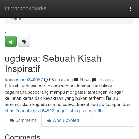
Home
mirrorbookmarks
Togg
navi
Home
1
ugdewa: Sebuah Kisah
Inspiratif
francesteoe240057
58 days ago
News
Discuss
P Kisah ugdewa merupakan sebuah teladan luar biasa
bagaimana seseorang mampu mengatasi tantangan dengan
keuletan keras dan keyakinan yang bukan terhenti. Beliau
menunjukkan kepada semua bahwa berkat jiwa perjuangan dan
https://nannieejpv154822.angelinsblog.com/profile
Comments
Who Upvoted
Comments