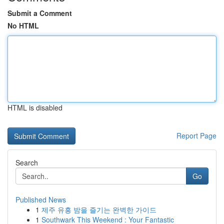
Submit a Comment
No HTML
HTML is disabled
Report Page
Search
Go
Published News
1
제주 유흥 밤을 즐기는 완벽한 가이드
1
Southwark This Weekend : Your Fantastic