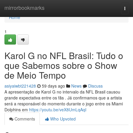
Home
mirrorbookmarks
Togg
navi
Home
1
Karol G no NFL Brasil: Tudo o
que Sabemos sobre o Show
de Meio Tempo
asiyaiwbt221428
59 days ago
News
Discuss
A apresentação de Karol G no intervalo da NFL Brasil causou
grande expectativa entre os fãs . Já confirmamos que a artista
será a responsável do momento durante o jogo entre os Miami
Dolphins em
https://youtu.be/veX8UmLqAqI
Comments
Who Upvoted