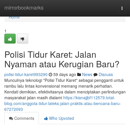
Home
mirrorbookmarks
Togg
navi
Home
1
Polisi Tidur Karet: Jalan
Nyaman atau Kerugian Baru?
polisi-tidur-karet993290
59 days ago
News
Discuss
Munculnya teknologi "Polisi Tidur Karet" sebagai pengganti untuk
rambu lalu lintas konvensional memang menarik perhatian.
Kendati demikian, efektivitasnya dalam menciptakan perlindungan
masyarakat jalan masih dialami
https://kianajjbf112579.total-
blog.com/anggota-tidur-lateks-jalan-praktis-atau-bencana-baru-
67272093
Comments
Who Upvoted