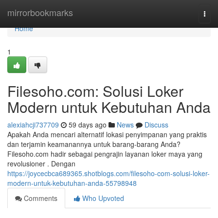
Home
mirrorbookmarks
Togg
navi
Home
1
Filesoho.com: Solusi Loker
Modern untuk Kebutuhan Anda
alexiahcji737709
59 days ago
News
Discuss
Apakah Anda mencari alternatif lokasi penyimpanan yang praktis
dan terjamin keamanannya untuk barang-barang Anda?
Filesoho.com hadir sebagai pengrajin layanan loker maya yang
revolusioner . Dengan
https://joycecbca689365.shotblogs.com/filesoho-com-solusi-loker-
modern-untuk-kebutuhan-anda-55798948
Comments
Who Upvoted